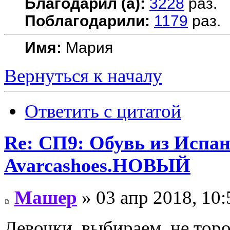
Благодарил (а):
3228
раз.
Поблагодарили:
1179
раз.
Имя:
Мария
Вернуться к началу
Ответить с цитатой
Re: СП9: Обувь из Испа
Avarcashoes.НОВЫЙ
Машер
» 03 апр 2018, 10:
Девочки, выбираем, не тор