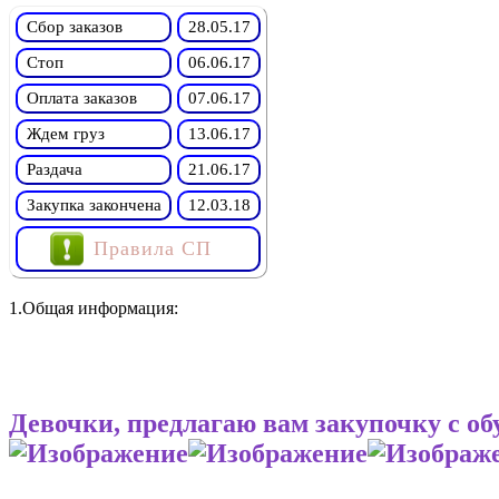
Сбор заказов
28.05.17
Стоп
06.06.17
Оплата заказов
07.06.17
Ждем груз
13.06.17
Раздача
21.06.17
Закупка закончена
12.03.18
Правила СП
1.Общая информация:
Девочки, предлагаю вам закупочку с о