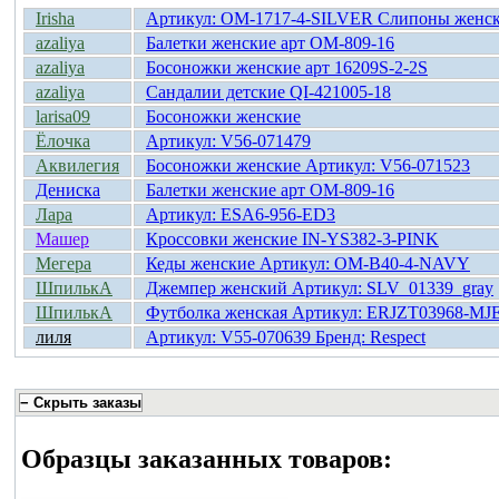
Irisha
Артикул: OM-1717-4-SILVER Слипоны женс
azaliya
Балетки женские арт OM-809-16
azaliya
Босоножки женские арт 16209S-2-2S
azaliya
Сандалии детские QI-421005-18
larisa09
Босоножки женские
Ёлочка
Артикул: V56-071479
Аквилегия
Босоножки женские Артикул: V56-071523
Дениска
Балетки женские арт OM-809-16
Лара
Артикул: ESA6-956-ED3
Машер
Кроссовки женские IN-YS382-3-PINK
Мегера
Кеды женские Артикул: OM-B40-4-NAVY
ШпилькА
Джемпер женский Артикул: SLV_01339_gray
ШпилькА
Футболка женская Артикул: ERJZT03968-MJ
лиля
Артикул: V55-070639 Бренд: Respect
Образцы заказанных товаров: