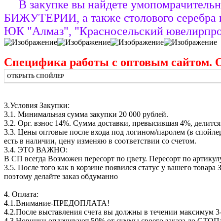
В закупке вы найдете умопомрачит
БИЖУТЕРИИ, а также столового серебра и
ЮК "Алмаз", "Красносельский ювелирпром
Специфика работы с оптовым сайтом. 
ОТКРЫТЬ СПОЙЛЕР
3.Условия Закупки:
3.1. Минимальная сумма закупки 20 000 рублей.
3.2. Орг. взнос 14%. Сумма доставки, превысившая 4%, делится 
3.3. Цены оптовые после входа под логином/паролем (в спойлер
есть в наличии, цену изменяю в соответствии со счетом.
3.4. ЭТО ВАЖНО:
В СП всегда Возможен пересорт по цвету. Пересорт по артикулу
3.5. После того как в корзине появился статус у вашего това
поэтому делайте заказ обдуманно
4. Оплата:
4.1.Внимание-ПРЕДОПЛАТА!
4.2.После выставления счета вы должны в течении максимум 3-
4.3.Новички оплачивают 50% от суммы своего заказа до СТОП