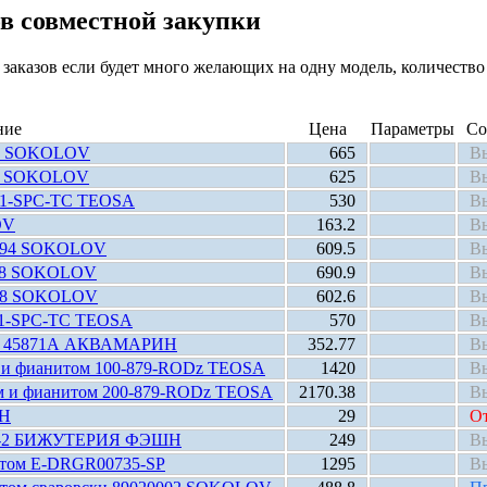
ов совместной закупки
заказов если будет много желающих на одну модель, количество 
ние
Цена
Параметры
Со
285 SOKOLOV
665
В
311 SOKOLOV
625
В
421-SPC-TC TEOSA
530
В
OV
163.2
В
31894 SOKOLOV
609.5
В
368 SOKOLOV
690.9
В
2398 SOKOLOV
602.6
В
421-SPC-TC TEOSA
570
В
итом 45871А АКВАМАРИН
352.77
В
м и фианитом 100-879-RODz TEOSA
1420
В
ым и фианитом 200-879-RODz TEOSA
2170.38
В
ШН
29
От
PRL-2 БИЖУТЕРИЯ ФЭШН
249
В
нитом E-DRGR00735-SP
1295
В