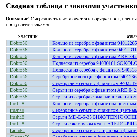
Сводная таблица с заказами участник
Внимание!
Очередность выставляется в порядке поступления 
поступления заказов.
Участник
Назва
Dobro56
Кольцо из серебра с фианитом 94012
Dobro56
Кольцо из серебра с фианитом 94012
Dobro56
Кольцо из серебра с фианитом ARR-8
Dobro56
Подвеска из серебра 94030181 SOKOL
Dobro56
Подвеска из серебра с фианитом 940
Dobro56
Серебряное кольцо с фианитом 94012
Dobro56
Серебряные серьги с фианитом 9402
Dobro56
Серьги из серебра с фианитом ARE-8
Dobro56
Серьги из серебра с эмалью и фиан
Irusha8
Кольцо из серебра с фианитом цветны
Irusha8
Серебряные серьги с фианитом цветн
Irusha8
Серьги MD-E-S-35 БИЖУТЕРИЯ ФЭ
Irusha8
Серьги с жемчугом культ. A1E-RG-
Lidinka
Серебряные серьги с сапфиром и фиа