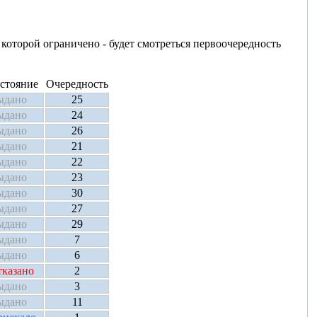
которой ограничено - будет смотреться первоочередность
стояние
Очередность
ыдано
25
ыдано
24
ыдано
26
ыдано
21
ыдано
22
ыдано
23
ыдано
30
ыдано
27
ыдано
29
ыдано
7
ыдано
6
казано
2
ыдано
3
ыдано
11