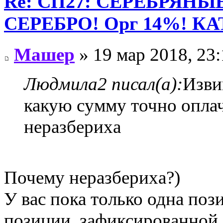
Re: СП27: СЕРЕБРЯН
СЕРЕБРО! Орг 14%! К
Машер
» 19 мар 2018, 23:
Людмила2 писал(а):
Изви
какую сумму точно оплач
неразбериха
Почему неразбериха?)
У вас пока только одна поз
позиции, зафиксированной,