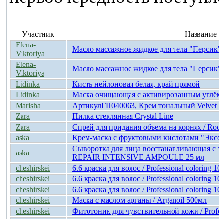
Участник
Название
Elena-
Масло массажное жидкое для тела "Персик
Viktoriya
Elena-
Масло массажное жидкое для тела "Персик
Viktoriya
Lidinka
Кисть нейлоновая белая, край прямой
Lidinka
Маска очищающая с активированным углём 
Marisha
АртикулГП040063, Крем тональный Velvet Pe
Zara
Пилка стеклянная Crystal Line
Zara
Спрей для придания объема на корнях / Ro
aska
Крем-маска с фруктовыми кислотами "Экс
Сыворотка для лица восстанавливающая с э
aska
REPAIR INTENSIVE AMPOULE 25 мл
cheshirskei
6.6 краска для волос / Professional coloring 
cheshirskei
6.6 краска для волос / Professional coloring 
cheshirskei
6.6 краска для волос / Professional coloring 
cheshirskei
Маска с маслом арганы / Arganoil 500мл
cheshirskei
Фитотоник для чувствительной кожи / Profe