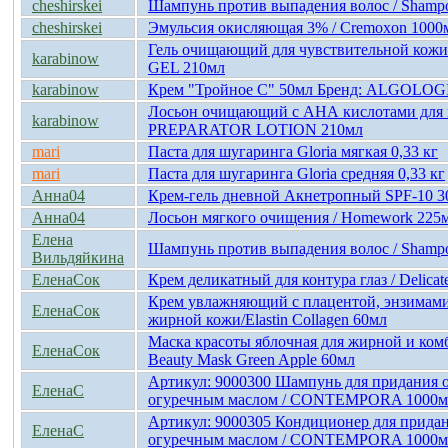
cheshirskei
Шампунь против выпадения волос / Shampo
cheshirskei
Эмульсия окисляющая 3% / Cremoxon 1000
Гель очищающий для чувствительной ко
karabinow
GEL 210мл
karabinow
Крем "Тройное С" 50мл Бренд: ALGOLOGI
Лосьон очищающий с АНА кислотами для в
karabinow
PREPARATOR LOTION 210мл
mari
Паста для шугаринга Gloria мягкая 0,33 кг
mari
Паста для шугаринга Gloria средняя 0,33 кг
Анна04
Крем-гель дневной Акнетропный SPF-10 3
Анна04
Лосьон мягкого очищения / Homework 225
Елена
Шампунь против выпадения волос / Shampo
Вильдяйкина
ЕленаCок
Крем деликатный для контура глаз / Delicat
Крем увлажняющий с плацентой, энзимами,
ЕленаCок
жирной кожи/Elastin Collagen 60мл
Маска красоты яблочная для жирной и ком
ЕленаCок
Beauty Mask Green Apple 60мл
Артикул: 9000300 Шампунь для придания о
ЕленаС
огуречным маслом / СОNTEMPORA 1000м
Артикул: 9000305 Кондиционер для придан
ЕленаС
огуречным маслом / СОNTEMPORA 1000м