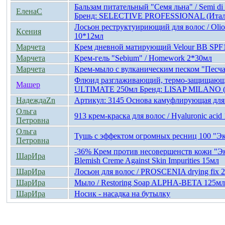
Бальзам питательный "Семя льна" / Semi d
ЕленаС
Бренд: SELECTIVE PROFESSIONAL (Итали
Лосьон реструктуириющий для волос / Olio
Ксения
10*12мл
Марчета
Крем дневной матирующий Velour BB SPF1
Марчета
Крем-гель "Sebium" / Homework 2*30мл
Марчета
Крем-мыло с вулканическим песком "Песча
Флюид разглаживающий, термо-защищающи
Машер
ULTIMATE 250мл Бренд: LISAP MILANO (
НадеждаZn
Артикул: 3145 Основа камуфлирующая для г
Ольга
913 крем-краска для волос / Hyaluronic ac
Петровна
Ольга
Тушь с эффектом огромных ресниц 100 "Э
Петровна
-36% Крем против несовершенств кожи "Эк
ШарИра
Blemish Creme Against Skin Impurities 15мл
ШарИра
Лосьон для волос / PROSCENIA drying fix
ШарИра
Мыло / Restoring Soap ALPHA-BETA 125м
ШарИра
Носик - насадка на бутылку