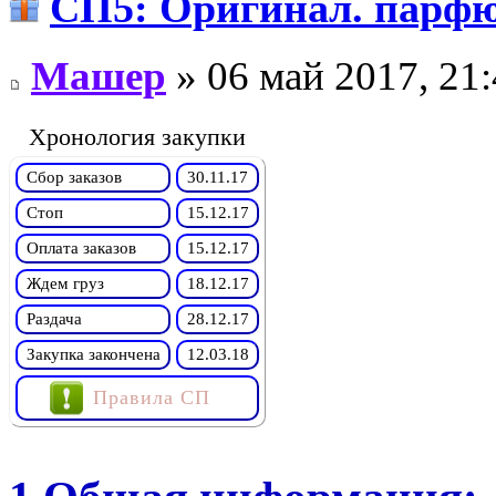
СП5: Оригинал. пaр
Машер
» 06 май 2017, 21
Хронология закупки
Сбор заказов
30.11.17
Стоп
15.12.17
Оплата заказов
15.12.17
Ждем груз
18.12.17
Раздача
28.12.17
Закупка закончена
12.03.18
Правила СП