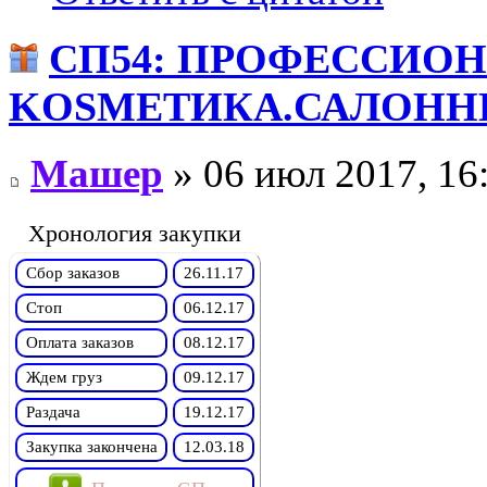
СП54: ПРОФЕССИО
KОSMЕТИКA.САЛОННЫ
Машер
» 06 июл 2017, 16
Хронология закупки
Сбор заказов
26.11.17
Стоп
06.12.17
Оплата заказов
08.12.17
Ждем груз
09.12.17
Раздача
19.12.17
Закупка закончена
12.03.18