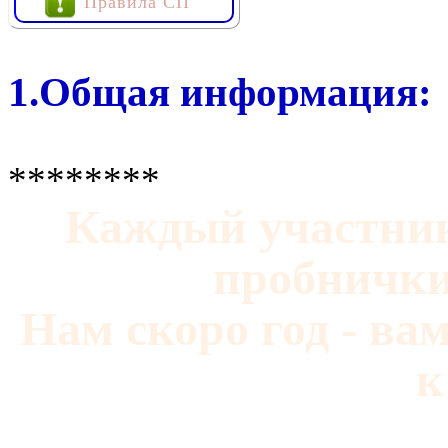
Правила СП
1.Общая информация:
********
Каждый участник
пробнички
Нам скоро год - в
к