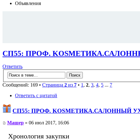
Объявления
СП55: ПРОФ. KОSMЕТИКA.САЛОННЫ
Ответить
Сообщений: 169 •
Страница
2
из
7
•
1
,
2
,
3
,
4
,
5
...
7
Ответить с цитатой
СП55: ПРОФ. KОSMЕТИКA.САЛОННЫЙ УХ
Машер
» 06 июл 2017, 16:06
Хронология закупки