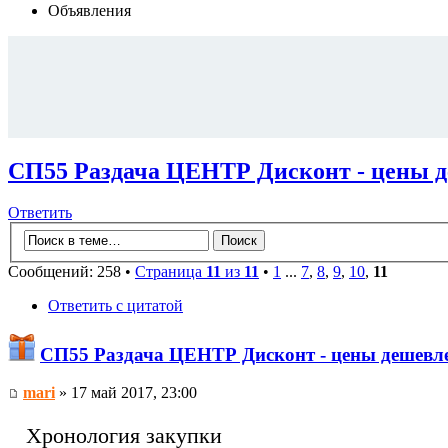
Объявления
СП55 Раздача ЦЕНТР Дисконт - цены д
Ответить
Сообщений: 258 •
Страница
11
из
11
•
1
...
7
,
8
,
9
,
10
,
11
Ответить с цитатой
СП55 Раздача ЦЕНТР Дисконт - цены дешевле
mari
» 17 май 2017, 23:00
Хронология закупки