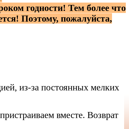
роком годности! Тем более что
тся! Поэтому, пожалуйста,
цией, из-за постоянных мелких
 пристраиваем вместе. Возврат