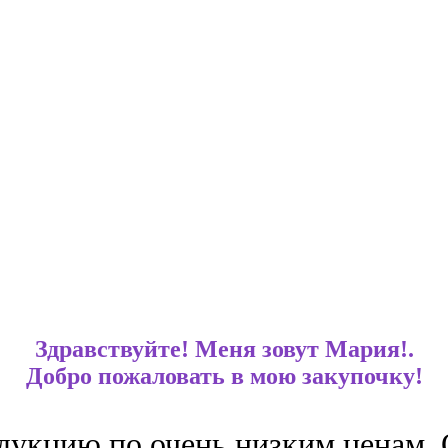
Здравствуйте! Меня зовут Мария!.
Добро пожаловать в мою закупочку!
укцию по очень низким ценам. О