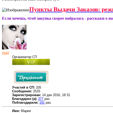
Пункты Выдачи Заказов: реж
Если хочешь, чтоб закупка скорее набралась - расскажи о н
mari
Организатор СП
Участий в СП:
326
Сообщения:
2533
Зарегистрирован:
14 дек 2016, 18:31
Благодарил (а):
377
раз.
Поблагодарили:
191
раз.
Имя:
Мария