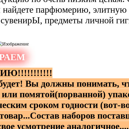
айдете парфюмерию, элитную к
 сувенирЫ, предметы личной гиг
РАЕМ
!!!!!!!!!!
будет! Вы должны понимать, чт
 или помятой(порванной) упако
еским сроком годности (вот-во
овар...Состав наборов постав
вое усмотрение аналогичное....