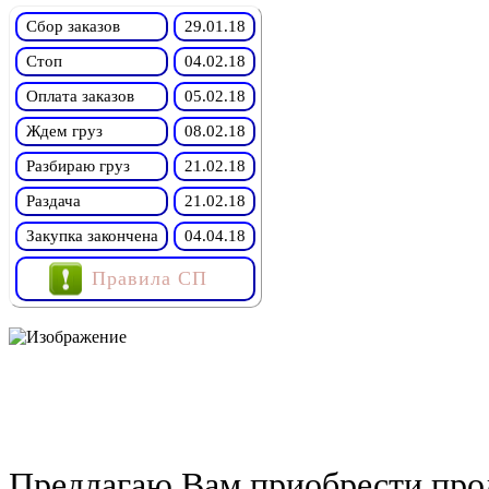
Сбор заказов
29.01.18
Стоп
04.02.18
Оплата заказов
05.02.18
Ждем груз
08.02.18
Разбираю груз
21.02.18
Раздача
21.02.18
Закупка закончена
04.04.18
Правила СП
Предлагаю Вам приобрести прод