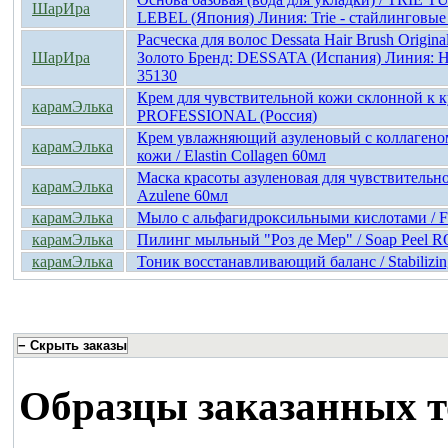
ШарИра
LEBEL (Япония) Линия: Trie - стайлинговые
Расческа для волос Dessata Hair Brush Origin
ШарИра
Золото Бренд: DESSATA (Испания) Линия: Hai
35130
Крем для чувствительной кожи склонной к 
карамЭлька
PROFESSIONAL (Россия)
Крем увлажняющий азуленовый с коллагено
карамЭлька
кожи / Elastin Collagen 60мл
Маска красоты азуленовая для чувствительно
карамЭлька
Azulene 60мл
карамЭлька
Мыло с альфагидроксильными кислотами / Fr
карамЭлька
Пилинг мыльный "Роз де Мер" / Soap Peel
карамЭлька
Тоник восстанавливающий баланс / Stabiliz
Образцы заказанных т