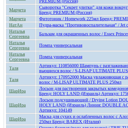
PREMIUM (Россия)
Сыворотка "Секрет улитки" для кожи вокруг 
Марчета
Бренд: PREMIUM (Россия)
Марчета
Фитотоник / Homework 225мл Бренд: PREMI
НатАн
Пудра-маска "Противовоспалительная" / Jet c
Наталья
Бальзам для окрашенных волос / Essex Prince
Сергеевна
Наталья
Помпа универсальная
Сергеевна
Наталья
Помпа универсальная
Сергеевна
Артикул: 110856000 Шампунь с разглаживаю
Таля
вьющихся волос / S-LISAP ULTIMATE PLUS
Артикул: 170952000 Маска увлажняющая с 
Таля
волос / M-LISAP ULTIMATE PLUS 250мл
Лосьон для растворения закрытых комедонов
ШарИра
Бренд: HOLY LAND (Израиль) Артикул: 175
Лосьон подсушивающий / Drying Lotion D
ШарИра
HOLY LAND (Израиль) Линия: DOUBLE ACT
Артикул: 104149
Маска для сухих и ослабленных волос с Ал
ШарИра
250мл Бренд: BAREX (Италия)
Основа базовая (вода для укладки) / TRIE