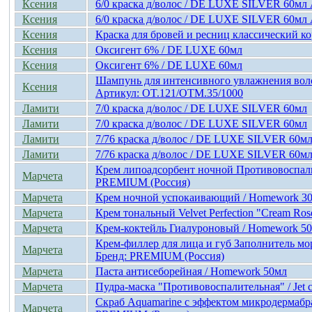
Ксения
6/0 краска д/волос / DE LUXE SILVER 60мл
Ксения
6/0 краска д/волос / DE LUXE SILVER 60мл
Ксения
Краска для бровей и ресниц классический к
Ксения
Оксигент 6% / DE LUXE 60мл
Ксения
Оксигент 6% / DE LUXE 60мл
Шампунь для интенсивного увлажнения вол
Ксения
Артикул: OT.121/OTM.35/1000
Ламити
7/0 краска д/волос / DE LUXE SILVER 60мл
Ламити
7/0 краска д/волос / DE LUXE SILVER 60мл
Ламити
7/76 краска д/волос / DE LUXE SILVER 60м
Ламити
7/76 краска д/волос / DE LUXE SILVER 60м
Крем липоадсорбент ночной Противовоспал
Марчета
PREMIUM (Россия)
Марчета
Крем ночной успокаивающий / Homework 3
Марчета
Крем тональный Velvet Perfection "Cream Ro
Марчета
Крем-коктейль Гиалуроновый / Homework 5
Крем-филлер для лица и губ Заполнитель морщ
Марчета
Бренд: PREMIUM (Россия)
Марчета
Паста антисеборейная / Homework 50мл
Марчета
Пудра-маска "Противовоспалительная" / Jet c
Скраб Aquamarine с эффектом микродермабраз
Марчета