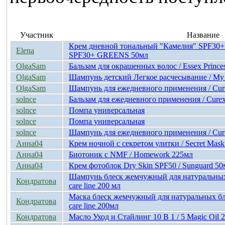
Участник
Название
Крем дневной тональный "Камелия" SPF30+ /
Elena
SPF30+ GREENS 50мл
OlgaSam
Бальзам для окрашенных волос / Essex Prince
OlgaSam
Шампунь детский Легкое расчесывание / My
OlgaSam
Шампунь для ежедневного применения / Cure
solnce
Бальзам для ежедневного применения / Curex
solnce
Помпа универсальная
solnce
Помпа универсальная
solnce
Шампунь для ежедневного применения / Cure
Анна04
Крем ночной с секретом улитки / Secret Mas
Анна04
Биотоник с NMF / Homework 225мл
Анна04
Крем фотоблок Dry Skin SPF50 / Sunguard 50
Шампунь блеск жемчужный для натуральных
Кондратова
care line 200 мл
Маска блеск жемчужный для натуральных бл
Кондратова
care line 200мл
Кондратова
Масло Уход и Стайлинг 10 В 1 / 5 Magic Oil 