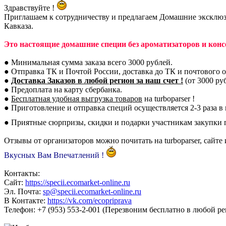
Здравствуйте !
Приглашаем к сотрудничеству и предлагаем Домашние эксклюз
Кавказа.
Это настоящие домашние специи без ароматизаторов и конс
● Минимальная сумма заказа всего 3000 рублей.
● Отправка ТК и Почтой России, доставка до ТК и почтового о
●
Доставка Заказов в любой регион за наш счет !
(от 3000 ру
● Предоплата на карту сбербанка.
●
Бесплатная удобная выгрузка товаров
на turboparser !
● Приготовление и отправка специй осуществляется 2-3 раза в 
● Приятные сюрпризы, скидки и подарки участникам закупки
Отзывы от организаторов можно почитать на turboparser, сайте
Вкусных Вам Впечатлений !
Контакты:
Сайт:
https://specii.ecomarket-online.ru
Эл. Почта:
sp@specii.ecomarket-online.ru
В Контакте:
https://vk.com/ecopriprava
Телефон: +7 (953) 553-2-001 (Перезвоним бесплатно в любой ре