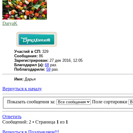
DaryaK
Участий в СП:
329
Сообщения:
86
Зарегистрирован:
27 дек 2016, 12:05
Благодарил (а):
68
раз.
Поблагодарили:
59
раз.
Имя:
Дарья
Вернуться к началу
Показать сообщения за:
Поле сортировки
Ответить
Сообщений: 2 • Страница
1
из
1
Вернуться в Поздравляем!!!