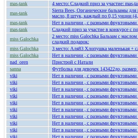
mas-tank
4 место: Сладкий приз за участие: mas-t
Sierra Bees, Органические бальзамы для
mas-tank
масло, 8 штук, каждый по 0,15 унции (4,
mas-tank
Нет в наличии , с разными фруктовыми 
mas-tank
Сладкий приз за участие в конкурсе с п
2 место: miss Galochka Бальзам с масло
miss Galochka
сладкий подарок:
miss Galochka
3 место: Аля83 Хлопушка маленькая + с
miss Galochka
Нет в наличии , с разными фруктовыми 
nad_oren
Пристрой с Натали
sanna
Футболка для девочек 143422до, размер
viki
Нет в наличии , с разными фруктовыми 
viki
Нет в наличии , с разными фруктовыми 
viki
Нет в наличии , с разными фруктовыми 
viki
Нет в наличии , с разными фруктовыми 
viki
Нет в наличии , с разными фруктовыми 
viki
Нет в наличии , с разными фруктовыми 
viki
Нет в наличии , с разными фруктовыми 
viki
Нет в наличии , с разными фруктовыми 
viki
Нет в наличии , с разными фруктовыми 
viki
Нет в наличии , с разными фруктовыми 