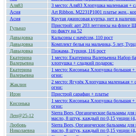
Аля83
3 место: Аля83 Хлопушка маленькая + с
Асия
Art Ribbon. М2231Р1001 платье жен., ко
Асия
Крутая джинсовая куртка, нет в наличи
Пристрой: арт 203 леггинсы на флисе Ше
Гульназ
по факту на 52
Давыдовка
Кальсоны с начёсом, 110 рост
Давыдовка
Комплект белья на мальчика, 5 лет, Тур
Давыдовка
Пижама, Турция, 116 рост
Екатерина
1 место: Екатерина Валерьевна Набор ба
Валерьевна
хлопушка + сладкий подарок:
Екатерина
1 место: Кисонька Хлопушка большая + 
Валерьевна
огни:
2 место: Ягулёк Хлопушка маленькая + 
Жаклин
огни:
Ирэн
Пристрой сарафан + платье
1 место: Кисонька Хлопушка большая + 
Кисонька
огни:
Sierra Bees, Органические бальзамы для
Лен@25-12
масло, 8 штук, каждый по 0,15 унции (4,
Любовь
Sierra Bees, Органические бальзамы для
Николаевна
масло, 8 штук, каждый по 0,15 унции (4,