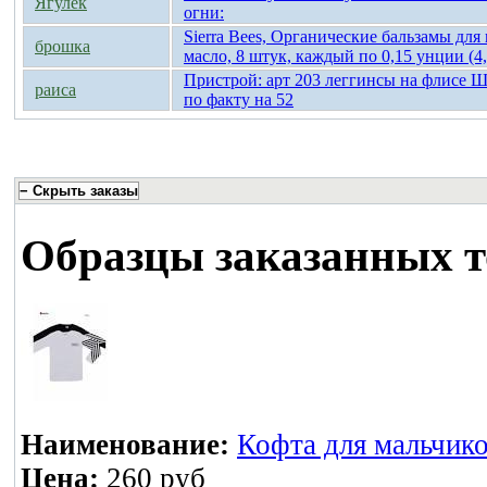
Ягулёк
огни:
Sierra Bees, Органические бальзамы для
брошка
масло, 8 штук, каждый по 0,15 унции (4,
Пристрой: арт 203 леггинсы на флисе Ше
раиса
по факту на 52
Образцы заказанных т
Наименование:
Кофта для мальчик
Цена:
260 руб