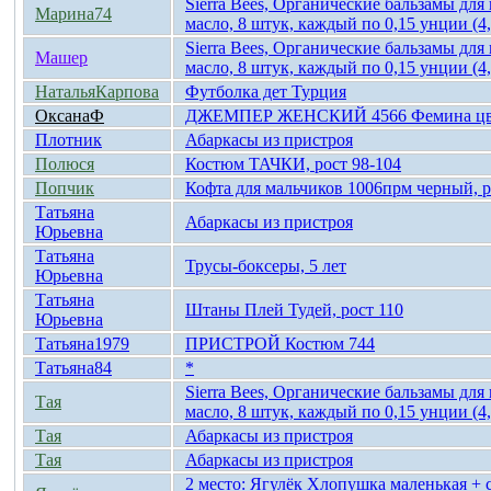
Sierra Bees, Органические бальзамы для
Марина74
масло, 8 штук, каждый по 0,15 унции (4,
Sierra Bees, Органические бальзамы для
Машер
масло, 8 штук, каждый по 0,15 унции (4,
НатальяКарпова
Футболка дет Турция
ОксанаФ
ДЖЕМПЕР ЖЕНСКИЙ 4566 Фемина цвет 
Плотник
Абаркасы из пристроя
Полюся
Костюм ТАЧКИ, рост 98-104
Попчик
Кофта для мальчиков 1006прм черный, р
Татьяна
Абаркасы из пристроя
Юрьевна
Татьяна
Трусы-боксеры, 5 лет
Юрьевна
Татьяна
Штаны Плей Тудей, рост 110
Юрьевна
Татьяна1979
ПРИСТРОЙ Костюм 744
Татьяна84
*
Sierra Bees, Органические бальзамы для
Тая
масло, 8 штук, каждый по 0,15 унции (4,
Тая
Абаркасы из пристроя
Тая
Абаркасы из пристроя
2 место: Ягулёк Хлопушка маленькая + 