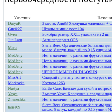
Участник
Названи
DaryaK
3 место: Аля83 Хлопушка маленькая + с
Guzik27
Штаны зимние рост 104
Gven
Боксёры размер XXL, упаковка из 2 шт
JutuLaru
Антиперперант OPS
Sierra Bees, Органические бальзамы для
Marta
масло, 8 штук, каждый по 0,15 унции (4,
MedJeny
Нет в наличии , с разными фруктовыми 
MedJeny
Нет в наличии , с разными фруктовыми 
MedJeny
Нет в наличии , с разными фруктовыми 
MedJeny
ЧЕРНОЕ МЫЛО DUDU-OSUN
MissArt
Сладкий приз за участие в конкурсе с п
Morkovka
Костюм 1263
Nastya
Earths Care, Бальзам для сухой и потрес
Yasya
3 место: Yasya Хлопушка + сладкий под
Zhenechka
Нет в наличии , с разными фруктовыми 
Sierra Bees, Органические бальзамы для
larisa09
масло, 8 штук, каждый по 0,15 унции (4,