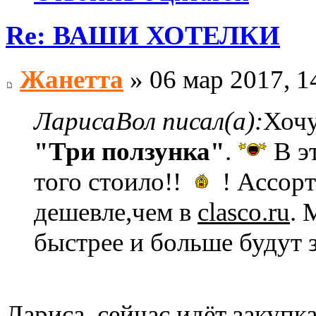
Re: ВАШИ ХОТЕЛКИ
Жанетта
» 06 мар 2017, 1
ЛарисаВол писал(а):
Хочу
"Три ползунка"
.
В эт
того стоило!!
! Ассор
дешевле,чем в
clasco.ru
. 
быстрее и больше будут з
Лариса, сейчас идёт закупк