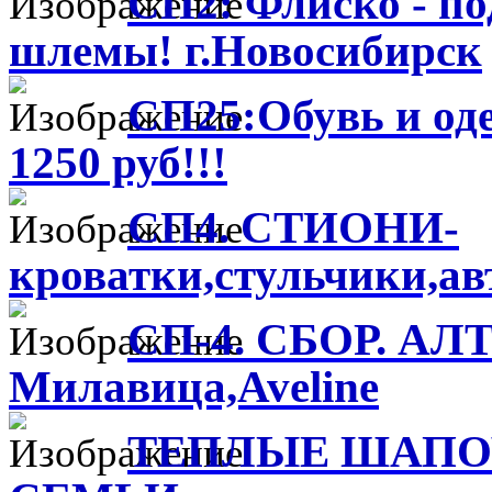
СП2: Флиско - по
шлемы! г.Новосибирск
СП25:Обувь и оде
1250 руб!!!
СП4. СТИОНИ-
кроватки,стульчики,ав
СП-4. СБОР. А
Милавица,Aveline
ТЕПЛЫЕ ШАПОЧ