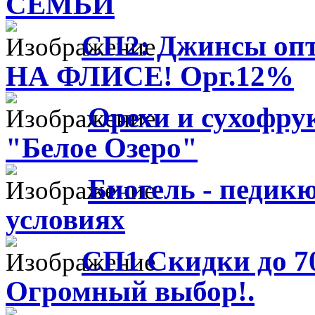
СЕМЬИ
СП2: Джинсы опт
НА ФЛИСЕ! Орг.12%
Орехи и сухофру
"Белое Озеро"
Биогель - педик
условиях
СП1 Скидки до 7
Огромный выбор!.