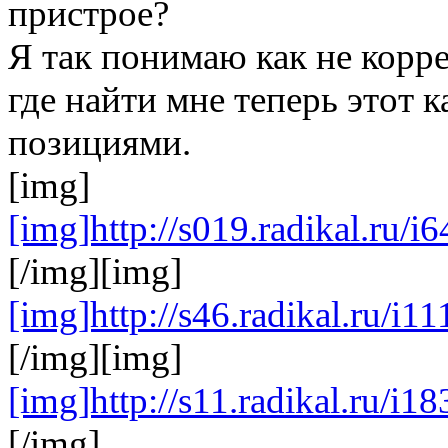
пристрое?
Я так понимаю как не корре
где найти мне теперь этот 
позициями.
[img]
[img]http://s019.radikal.ru/
[/img][img]
[img]http://s46.radikal.ru/i
[/img][img]
[img]http://s11.radikal.ru/i
[/img]