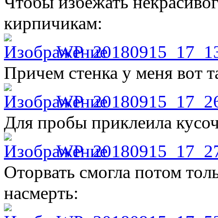
Чтобы избежать некрасивог
кирпичикам:
WP_20180915_17_1
Причем стенка у меня вот т
WP_20180915_17_2
Для пробы приклеила кусоч
WP_20180915_17_2
Оторвать смогла потом толь
насмерть: