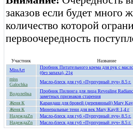
заказов если будет много 
количество которой ограни
первоочередность поступле
Участник
Название
Пробник Питательного крема для рук с масл
MissArt
(без запаха), 21g
miss
Масло-блеск для губ «Пурпурный луч» 8.5 г.
Galochka
Пробник Пилинга для лица Revealing Radia
Водолейка
заметных признаков старения
Женя К
Карандаш для бровей (деревянный) Mary Ka
Женя К
Минеральные тени для век Mary Kay® 1,4 г
НадеждаZn
Масло-блеск для губ «Пурпурный луч» 8.5 г.
НадеждаZn
Масло-блеск для губ «Пурпурный луч» 8.5 г.