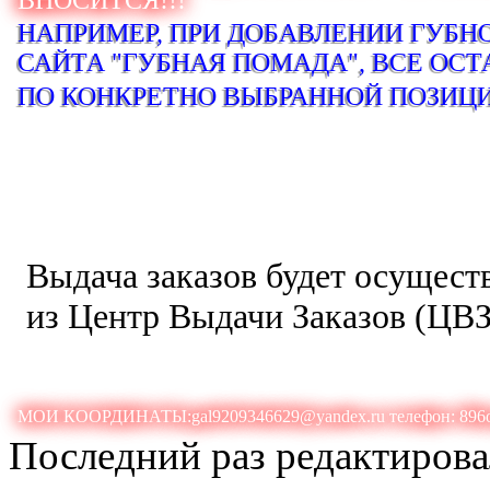
ВНОСИТСЯ!!!
НАПРИМЕР, ПРИ ДОБАВЛЕНИИ ГУБН
САЙТА "ГУБНАЯ ПОМАДА", ВСЕ О
ПО КОНКРЕТНО ВЫБРАННОЙ ПОЗИЦ
Выдача заказов будет осущест
из Центр Выдачи Заказов (ЦВЗ
МОИ КООРДИНАТЫ:gal9209346629@yandex.ru телефон: 896
Последний раз редактиров