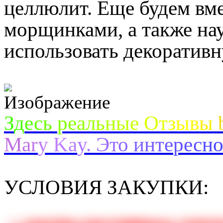
целлюлит. Еще будем вм
морщинками, а также на
использовать декоративн
З
д
е
с
ь
р
е
а
л
ь
н
ы
е
О
т
з
ы
в
ы
M
a
r
y
K
a
y
.
Э
т
о
и
н
т
е
р
е
с
н
УСЛОВИЯ ЗАКУПКИ: