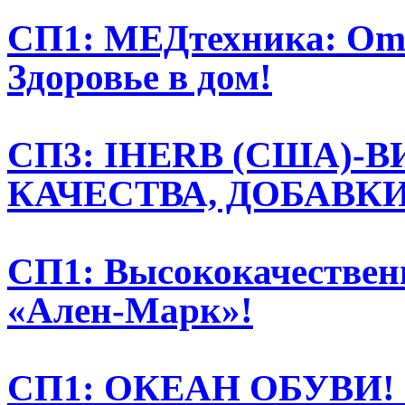
СП1: МЕДтехника: Om
Здоровье в дом!
СП3: IHERB (США)-
КАЧЕСТВА, ДОБАВК
СП1: Высококачественн
«Ален-Марк»!
СП1: ОКЕАН ОБУВИ! +