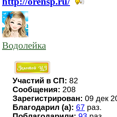
http://orensp.ru/
Водолейка
Участий в СП:
82
Сообщения:
208
Зарегистрирован:
09 дек 2
Благодарил (а):
67
раз.
Поблагодарили:
93
раз.