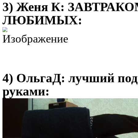
3) Женя К: ЗАВТРА
ЛЮБИМЫХ:
4) ОльгаД: лучший пода
руками: