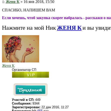
Женя К
» 16 янв 2018, 15:50
СПАСИБО, НАПИШЕМ ВАМ
Если хочешь, чтоб закупка скорее набралась - расскажи о н
Нажмите на мой Ник
ЖЕНЯ К
и вы увиди
Женя К
Организатор СП
Участий в СП:
449
Сообщения:
9344
Зарегистрирован:
22 дек 2016, 11:27
Благодарил (а):
655
раз.