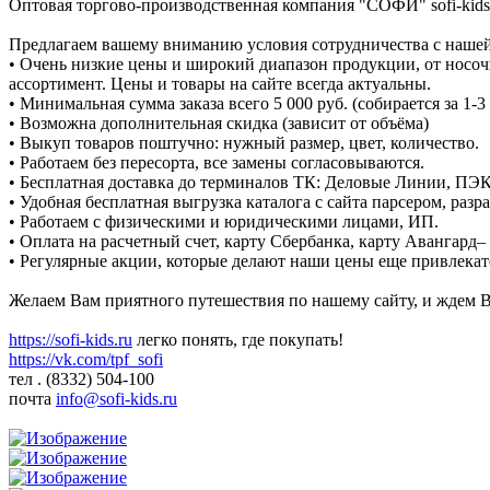
Оптовая торгово-производственная компания "СОФИ" sofi-kids
Предлагаем вашему вниманию условия сотрудничества с наше
• Очень низкие цены и широкий диапазон продукции, от носочк
ассортимент. Цены и товары на сайте всегда актуальны.
• Минимальная сумма заказа всего 5 000 руб. (собирается за 1-3
• Возможна дополнительная скидка (зависит от объёма)
• Выкуп товаров поштучно: нужный размер, цвет, количество.
• Работаем без пересорта, все замены согласовываются.
• Бесплатная доставка до терминалов ТК: Деловые Линии, ПЭК
• Удобная бесплатная выгрузка каталога с сайта парсером, ра
• Работаем с физическими и юридическими лицами, ИП.
• Оплата на расчетный счет, карту Сбербанка, карту Авангард– 
• Регулярные акции, которые делают наши цены еще привлекат
Желаем Вам приятного путешествия по нашему сайту, и ждем В
https://sofi-kids.ru
легко понять, где покупать!
https://vk.com/tpf_sofi
тел . (8332) 504-100
почта
info@sofi-kids.ru